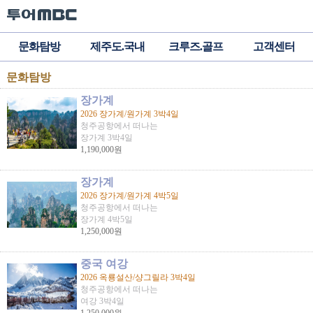
문화탐방
제주도.국내
크루즈.골프
고객센터
문화탐방
장가계
2026 장가계/원가계 3박4일
청주공항에서 떠나는
장가계 3박4일
1,190,000원
장가계
2026 장가계/원가계 4박5일
청주공항에서 떠나는
장가계 4박5일
1,250,000원
중국 여강
2026 옥룡설산/샹그릴라 3박4일
청주공항에서 떠나는
여강 3박4일