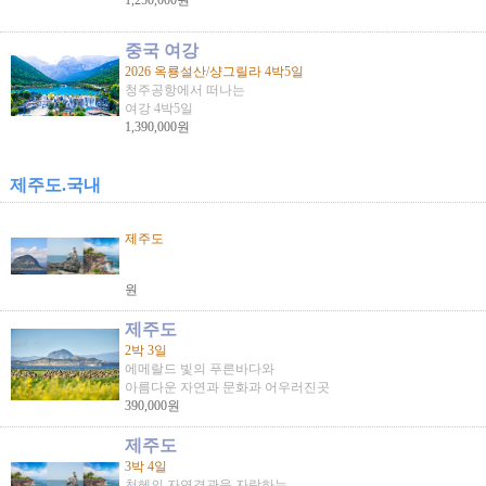
1,250,000원
중국 여강
2026 옥룡설산/샹그릴라 4박5일
청주공항에서 떠나는
여강 4박5일
1,390,000원
제주도.국내
제주도
원
제주도
2박 3일
에메랄드 빛의 푸른바다와
아름다운 자연과 문화과 어우러진곳
390,000원
제주도
3박 4일
천혜의 자연경관을 자랑하는