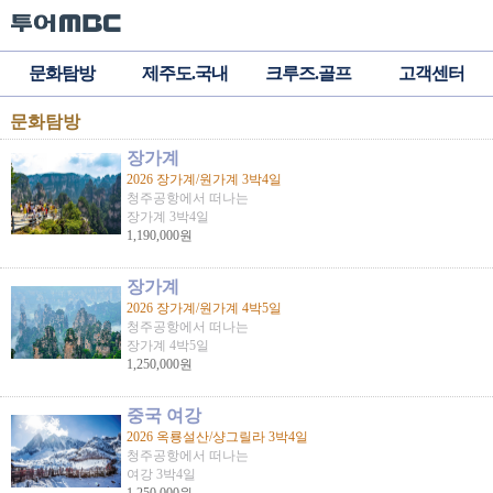
문화탐방
제주도.국내
크루즈.골프
고객센터
문화탐방
장가계
2026 장가계/원가계 3박4일
청주공항에서 떠나는
장가계 3박4일
1,190,000원
장가계
2026 장가계/원가계 4박5일
청주공항에서 떠나는
장가계 4박5일
1,250,000원
중국 여강
2026 옥룡설산/샹그릴라 3박4일
청주공항에서 떠나는
여강 3박4일