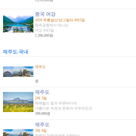
1,250,000원
중국 여강
2026 옥룡설산/샹그릴라 4박5일
청주공항에서 떠나는
여강 4박5일
1,390,000원
제주도.국내
제주도
원
제주도
2박 3일
에메랄드 빛의 푸른바다와
아름다운 자연과 문화과 어우러진곳
390,000원
제주도
3박 4일
천혜의 자연경관을 자랑하는